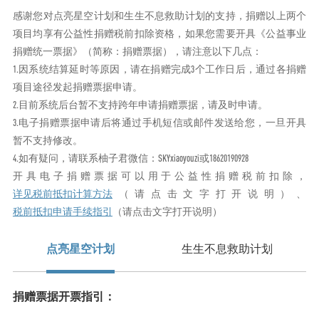
感谢您对点亮星空计划和生生不息救助计划的支持，捐赠以上两个
项目均享有公益性捐赠税前扣除资格，如果您需要开具《公益事业
捐赠统一票据》（简称：捐赠票据），请注意以下几点：
1.因系统结算延时等原因，请在捐赠完成3个工作日后，通过各捐赠
项目途径发起捐赠票据申请。
2.目前系统后台暂不支持跨年申请捐赠票据，请及时申请。
3.电子捐赠票据申请后将通过手机短信或邮件发送给您，一旦开具
暂不支持修改。
4.如有疑问，请联系柚子君微信：SKYxiaoyouzi或18620190928
开具电子捐赠票据可以用于公益性捐赠税前扣除，
详见税前抵扣计算方法
（请点击文字打开说明）、
税前抵扣申请手续指引
（请点击文字打开说明）
点亮星空计划
生生不息救助计划
捐赠票据开票指引：