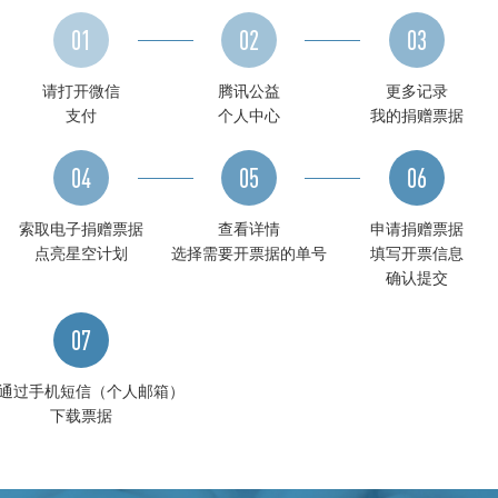
01
02
03
请打开微信
腾讯公益
更多记录
支付
个人中心
我的捐赠票据
04
05
06
索取电子捐赠票据
查看详情
申请捐赠票据
点亮星空计划
选择需要开票据的单号
填写开票信息
确认提交
07
通过手机短信（个人邮箱）
下载票据