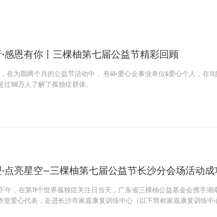
行·感恩有你丨三棵柚第七届公益节精彩回顾
月-4月，在为期两个月的公益节活动中， 有60+爱心企事业单位&爱心个人，在
超过300万人了解了孤独症群体。
盟·点亮星空—三棵柚第七届公益节长沙分会场活动成
月2日下午，在第19个世界孤独症关注日当天，广东省三棵柚公益基金会携手
作室爱心代表，走进长沙市家嘉康复训练中心（以下简称家嘉康复训练中
柚第七届公益节长沙分会场活动。