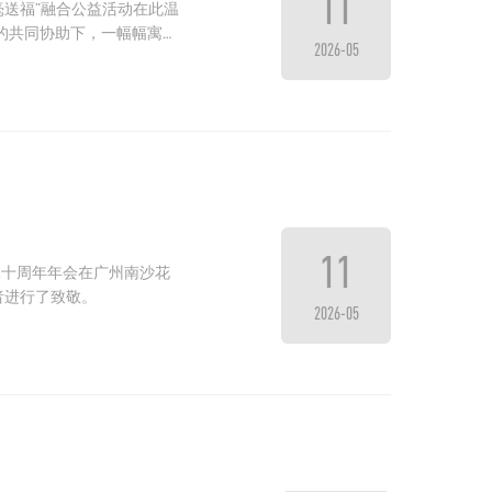
11
毫送福”融合公益活动在此温
的共同协助下，一幅幅寓意
2026-05
11
航”二十周年年会在广州南沙花
者进行了致敬。
2026-05