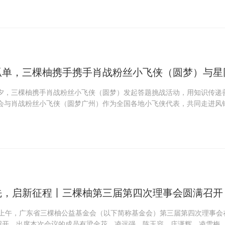
孤单，三棵柚携手携手肖战粉丝小飞侠（圆梦）与星
夕，三棵柚携手肖战粉丝小飞侠（圆梦）发起答题挑战活动，用知识传递善
会与肖战粉丝小飞侠（圆梦广州）作为全国各地小飞侠代表，共同走进风
开了一场温暖而深入的互动。
先，启新征程丨三棵柚第三届第四次理事会圆满召开
3月3日上午，广东省三棵柚公益基金会（以下简称基金会）第三届第四次理事
满召开。出席本次会议的成员有梁金花、凌远强、陈玉容、庄潇辉、凌雪梅、