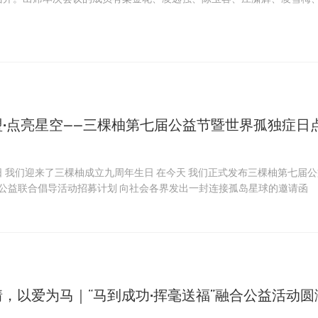
天芬、曾宇、胡仕波、刘飞娜、余洁，本次会议由理事长梁金花主持。
盟·点亮星空——三棵柚第七届公益节暨世界孤独症日
独症日点亮
星空计行动 公益联合倡导活动招募计划 向社会各界发出一封连接孤岛星球的邀请函
，以爱为马｜“马到成功·挥毫送福”融合公益活动圆