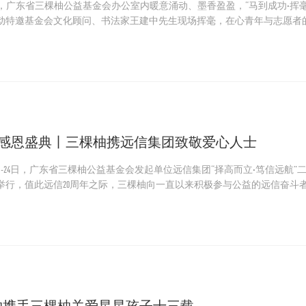
下午，广东省三棵柚公益基金会办公室内暖意涌动、墨香盈盈，“马到成功·挥
动特邀基金会文化顾问、书法家王建中先生现场挥毫，在心青年与志愿者
特色春联与各体“福”字陆续诞生，铺展成一片红色的祝福之海。
年度感恩盛典丨三棵柚携远信集团致敬爱心人士
月23日-24日，广东省三棵柚公益基金会发起单位远信集团“择高而立·笃信远
举行，值此远信20周年之际，三棵柚向一直以来积极参与公益的远信奋斗
物携手三棵柚关爱星星孩子十三载