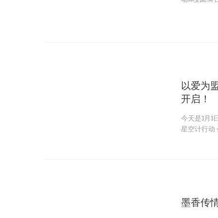
黄子荣、吴
以爱为
开启！
今天是3月3日 我们迎来了三棵柚成立九周年生日 在今天 我们正式发布三棵柚第七届公益节 暨世界孤
墨香传情