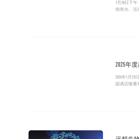
1月28日
情举办。活
吉祥的马年
2025
2026年1
园酒店隆重
远想生