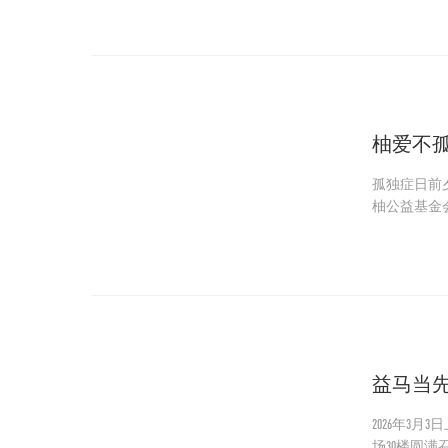
柚爱不
孤独症日前
柚公益基金
心青年们展
益马当
2026年
场30楼圆