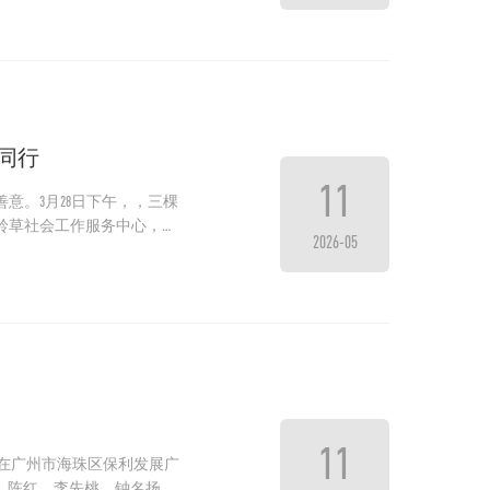
同行
11
意。3月28日下午，，三棵
铃草社会工作服务中心，与
2026-05
11
会在广州市海珠区保利发展广
 陈红、李先桃、钟名扬、