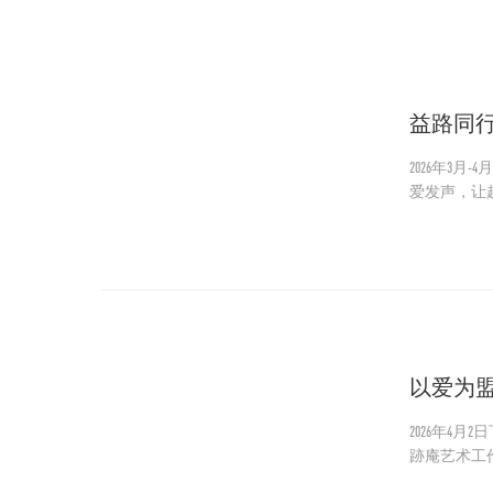
益路同
2026年3
爱发声，让
以爱为
2026年4
跡庵艺术工
星空—三棵