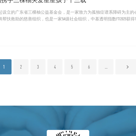
起设立的广东省三棵柚公益基金会，是一家致力为孤独症谱系障碍为主的
帮扶救助的慈善组织，也是一家5A级社会组织，中基透明指数FTI2025获得1
(CSR)，2012年开始，远想生物就通过三棵柚公益（17年正式登记成为
为主的心智障碍群体。截至 2025年初，携手社会各届助力三棵柚累计帮扶超过 
与包容性发展。
1
2
3
4
5
6
...